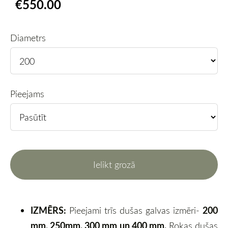
€550.00
Diametrs
Pieejams
Ielikt grozā
IZMĒRS:
200
Pieejami trīs dušas galvas izmēri-
mm, 250mm, 300 mm un 400 mm.
Rokas dušas