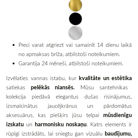
Preci varat atgriezt vai samainīt 14 dienu laikā
no apmaksas brīža, atbilstoši noteikumiem.
Garantija 24 mēneši, atbilstoši noteikumiem.
kvalitāte un estētika
Izvēlaties vannas istabu, kur
pelēkās niansēs.
satiekas
Mūsu santehnikas
kolekcija piedāvā elegantus dušas risinājumus,
izsmalcinātus jaucējkrānus un pārdomātus
mūsdienīgu
aksesuārus, kas piešķirs jūsu telpai
izskatu
harmonisku noskaņu
un
. Katrs elements ir
baudījumu,
rūpīgi izstrādāts, lai sniegtu gan vizuālu