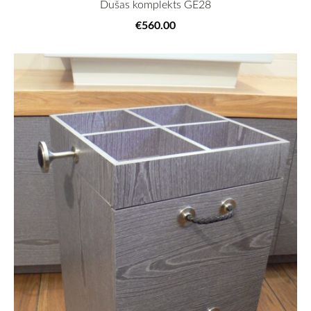
Dušas komplekts GE28
€560.00