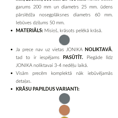
garums 200 mm un diametrs 25 mm. ūdens
pārslēdža nosegplāksnes diametrs 60 mm.
Iebūves dziļums 50 mm.
MATERIĀLS:
Misiņš, krāsots pelēkā krāsā.
NOLIKTAVĀ
Ja prece nav uz vietas JONIKA
,
PASŪTĪT.
tad to ir iespējams
Piegāde līdz
JONIKA noliktavai 3-4 nedēļu laikā.
Visām precēm komplektā nāk iebūvējamās
detaļas.
KRĀSU PAPILDUS VARIANTI: