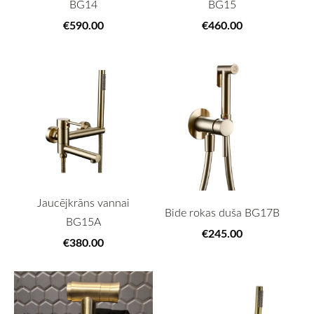
BG14
BG15
€590.00
€460.00
Jaucējkrāns vannai
Bide rokas duša BG17B
BG15A
€245.00
€380.00