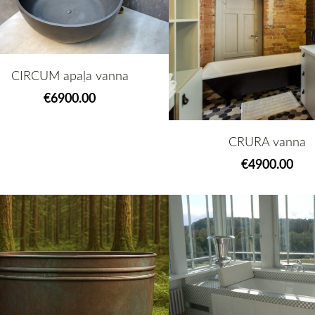
CIRCUM apaļa vanna
€6900.00
CRURA vanna
€4900.00