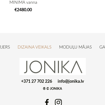
MINIMA vanna
€2480.00
RJERS
DIZAINA VEIKALS
MODUĻU MĀJAS
GA
+371 27 702 226
info@jonika.lv
® © JONIKA