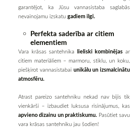
garantējot, ka Jūsu vannasistaba saglabās
gadiem ilgi.
nevainojamu izskatu
Perfekta saderība ar citiem
elementiem
lieliski kombinējas
Vara krāsas santehnika
ar
citiem materiāliem – marmoru, stiklu, un koku,
unikālu un izsmalcinātu
piešķirot vannasistabai
atmosfēru.
Atrast pareizo santehniku nekad nav bijis tik
vienkārši – izbaudiet luksusa risinājumus, kas
apvieno dizainu un praktiskumu.
Pasūtiet savu
vara krāsas santehniku jau šodien!