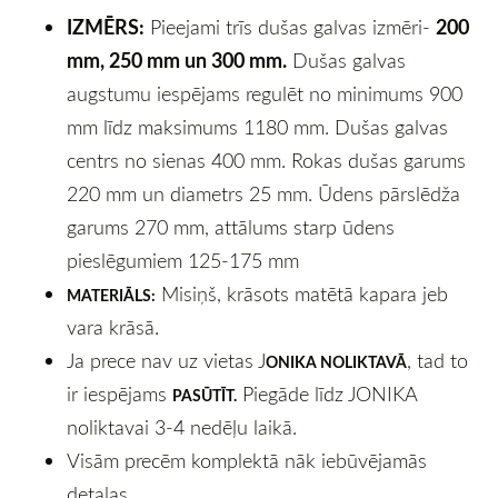
IZMĒRS:
200
Pieejami trīs dušas galvas izmēri-
mm, 250 mm un 300 mm.
Dušas galvas
augstumu iespējams regulēt no minimums 900
mm līdz maksimums 1180 mm. Dušas galvas
centrs no sienas 400 mm. Rokas dušas garums
220 mm un diametrs 25 mm. Ūdens pārslēdža
garums 270 mm, attālums starp ūdens
pieslēgumiem 125-175 mm
Misiņš, krāsots matētā kapara jeb
MATERIĀLS:
vara krāsā.
Ja prece nav uz vietas J
, tad to
ONIKA NOLIKTAVĀ
ir iespējams
Piegāde līdz JONIKA
PASŪTĪT.
noliktavai 3-4 nedēļu laikā.
Visām precēm komplektā nāk iebūvējamās
detaļas.