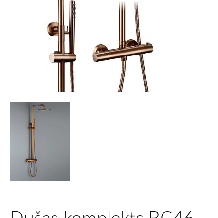
Dušas komplekts BC46