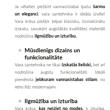
šarmu
Ja vēlaties piešķirt vannasistabai īpašu
un eleganci
, vara santehnika ir ideāla izvēle!
Vara krāsa piešķir telpai klasisku, izsmalcinātu
izskatu, savukārt augstākās kvalitātes materiāli
ilgmūžību un izturību.
nodrošina
Mūsdienīgs dizains un
funkcionalitāte
izskatās lieliski,
Vara santehnika ne tikai
bet arī
nodrošina augstu funkcionalitāti. Ideāli
jebkuram vannasistabas stilam
piemērota
, no
retro līdz modernajam.
Ilgmūžība un izturība
kas neiziet no modes,
Vara krāsa,
ir izturīga,