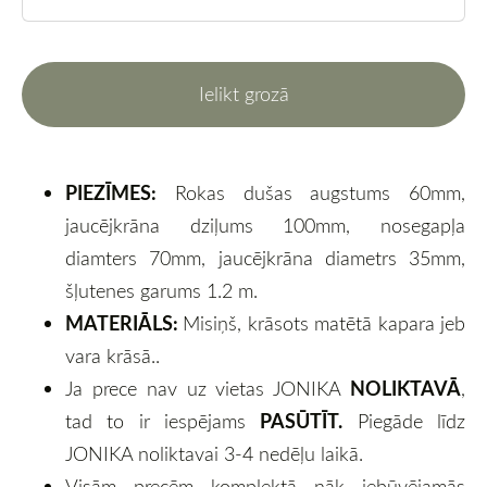
Ielikt grozā
PIEZĪMES:
Rokas dušas augstums 60mm,
jaucējkrāna dziļums 100mm, nosegapļa
diamters 70mm, jaucējkrāna diametrs 35mm,
šļutenes garums 1.2 m.
MATERIĀLS:
Misiņš, krāsots matētā kapara jeb
vara krāsā..
NOLIKTAVĀ
Ja prece nav uz vietas JONIKA
,
PASŪTĪT.
tad to ir iespējams
Piegāde līdz
JONIKA noliktavai 3-4 nedēļu laikā.
Visām precēm komplektā nāk iebūvējamās