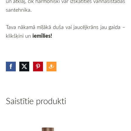
un atklāj, cik harmoniski var izskatīties vannasistabas
santehnika.
Tava nākamā mīļākā duša vai jaucējkrāns jau gaida –
iemīlies!
klikšķini un
Saistītie produkti