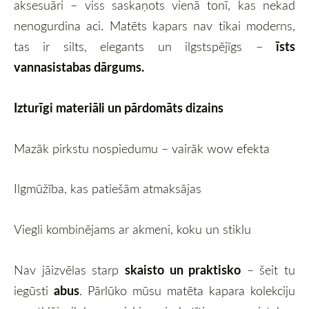
aksesuāri – viss saskaņots vienā tonī, kas nekad
nenogurdina aci. Matēts kapars nav tikai moderns,
īsts
tas ir silts, elegants un ilgstspējīgs –
vannasistabas dārgums.
Izturīgi materiāli un pārdomāts dizains
Mazāk pirkstu nospiedumu – vairāk wow efekta
Ilgmūžība, kas patiešām atmaksājas
Viegli kombinējams ar akmeni, koku un stiklu
skaisto un praktisko
Nav jāizvēlas starp
– šeit tu
abus
iegūsti
. Pārlūko mūsu matēta kapara kolekciju