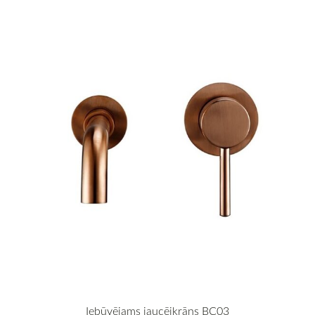
Iebūvējams jaucējkrāns BC03