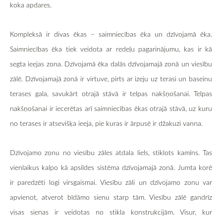
koka apdares.
Kompleksā ir divas ēkas – saimniecības ēka un dzīvojamā ēka.
Saimniecības ēka tiek veidota ar redeļu pagarinājumu, kas ir kā
segta ieejas zona. Dzīvojamā ēka dalās dzīvojamajā zonā un viesību
zālē. Dzīvojamajā zonā ir virtuve, pirts ar izeju uz terasi un baseinu
terases gala, savukārt otrajā stāvā ir telpas nakšņošanai. Telpas
nakšņošanai ir iecerētas arī saimniecības ēkas otrajā stāvā, uz kuru
no terases ir atsevišķa ieeja, pie kuras ir ārpusē ir džakuzi vanna.
Dzīvojamo zonu no viesību zāles atdala liels, stiklots kamīns. Tas
vienlaikus kalpo kā apsildes sistēma dzīvojamajā zonā. Jumta korē
ir paredzēti logi virsgaismai. Viesību zāli un dzīvojamo zonu var
apvienot, atverot bīdāmo sienu starp tām. Viesību zālē gandrīz
visas sienas ir veidotas no stikla konstrukcijām. Visur, kur