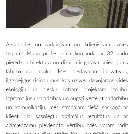
Atvadieties no garlaicīgām un ikdienišķām dzīves
telpām! Mūsu profesionālā komanda ar 32 gadu
pieredzi arhitektūrā un dizainā ir gatava sniegt jums
labāko no labākā! Mēs piedāvājam inovatīvus,
ilgtspējīgus risinājumus, kas uzsver dzīvojamās vides
ekoloģiju un piešķir katram projektam izcilību.
Izprotot jūsu vajadzības un augsti vērtējot sadarbību
un komunikāciju, mēs strādājam ciešā saskaņā ar
klientu, lai sasniegtu optimālus rezultātus un ar
acīmredzamu pievienoto vērtību. Mēs varam radīt