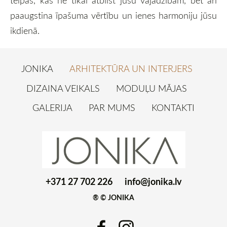
telpas, kas ne tikai atbilst jūsu vajadzībām, bet arī
paaugstina īpašuma vērtību un ienes harmoniju jūsu
ikdienā.
JONIKA
ARHITEKTŪRA UN INTERJERS
DIZAINA VEIKALS
MODUĻU MĀJAS
GALERIJA
PAR MUMS
KONTAKTI
+371 27 702 226
info@jonika.lv
® © JONIKA