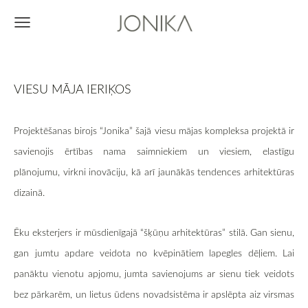
VIESU MĀJA IERIĶOS
Projektēšanas birojs “Jonika” šajā viesu mājas kompleksa projektā ir
savienojis ērtības nama saimniekiem un viesiem, elastīgu
plānojumu, virkni inovāciju, kā arī jaunākās tendences arhitektūras
dizainā.
Ēku eksterjers ir mūsdienīgajā “šķūņu arhitektūras” stilā. Gan sienu,
gan jumtu apdare veidota no kvēpinātiem lapegles dēļiem. Lai
panāktu vienotu apjomu, jumta savienojums ar sienu tiek veidots
bez pārkarēm, un lietus ūdens novadsistēma ir apslēpta aiz virsmas