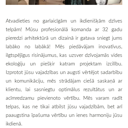
Atvadieties no garlaicīgām un ikdienišķām dzīves
telpām! Mūsu profesionālā komanda ar 32 gadu
pieredzi arhitektūrā un dizainā ir gatava sniegt jums
labāko no labākā! Mēs piedāvājam inovatīvus,
ilgtspējīgus risinājumus, kas uzsver dzīvojamās vides
ekoloģiju un piešķir katram projektam izcilību.
Izprotot jūsu vajadzības un augsti vērtējot sadarbību
un komunikāciju, mēs strādājam ciešā saskaņā ar
klientu, lai sasniegtu optimālus rezultātus un ar
acīmredzamu pievienoto vērtību. Mēs varam radīt
telpas, kas ne tikai atbilst jūsu vajadzībām, bet arī
paaugstina īpašuma vērtību un ienes harmoniju jūsu
ikdienā.