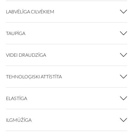
LABVĒLĪGA CILVĒKIEM
TAUPĪGA
VIDEI DRAUDZĪGA
TEHNOLOĢISKI ATTĪSTĪTA
ELASTĪGA
ILGMŪŽĪGA